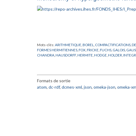
Mots-clés:
ARITHMETIQUE
,
BOREL
,
COMPACTIFICATIONS
,
D
FORMES HERMITIENNES
,
FOX
,
FRICKE
,
FUCHS
,
GALOIS
,
GAUS
CHANDRA
,
HAUSDORFF
,
HERMITE
,
HODGE
,
HOLDER
,
INTEGR
POCHHAMMER
,
POINCARD
,
PREPUBLICATION
,
RIEMANN
,
SC
ZUCKER
Formats de sortie
atom
,
dc-rdf
,
dcmes-xml
,
json
,
omeka-json
,
omeka-xm