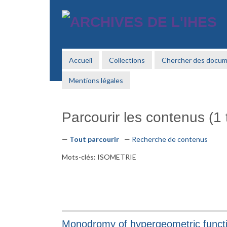
Passer
au
contenu
principal
Accueil
Collections
Chercher des docu
Mentions légales
Parcourir les contenus (1 t
Tout parcourir
Recherche de contenus
Mots-clés: ISOMETRIE
Monodromy of hypergeometric functi