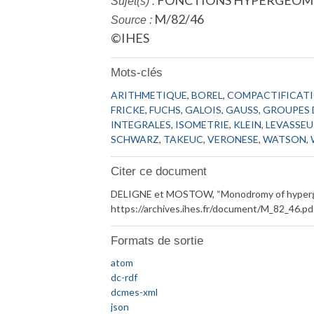
FONCTIONS HYPERGEOM
Sujet(s) :
M/82/46
Source :
©IHES
Mots-clés
ARITHMETIQUE
,
BOREL
,
COMPACTIFICAT
FRICKE
,
FUCHS
,
GALOIS
,
GAUSS
,
GROUPES
INTEGRALES
,
ISOMETRIE
,
KLEIN
,
LEVASSEU
SCHWARZ
,
TAKEUC
,
VERONESE
,
WATSON
,
Citer ce document
DELIGNE et MOSTOW, “Monodromy of hypergeom
https://archives.ihes.fr/document/M_82_46.pd
Formats de sortie
atom
dc-rdf
dcmes-xml
json