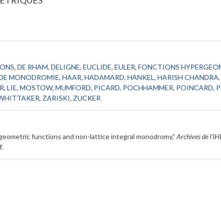
ETRIQUES
IONS
,
DE RHAM
,
DELIGNE
,
EUCLIDE
,
EULER
,
FONCTIONS HYPERGEO
 DE MONODROMIE
,
HAAR
,
HADAMARD
,
HANKEL
,
HARISH CHANDRA
R
,
LIE
,
MOSTOW
,
MUMFORD
,
PICARD
,
POCHHAMMER
,
POINCARD
,
P
WHITTAKER
,
ZARISKI
,
ZUCKER
etric functions and non-lattice integral monodromy,”
Archives de l'I
f
.