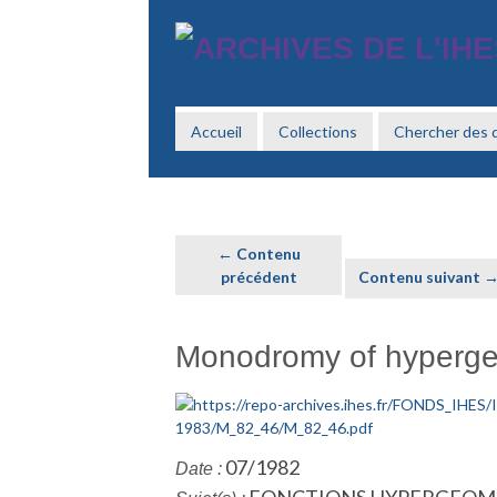
Passer
au
contenu
principal
Accueil
Collections
Chercher des
← Contenu
précédent
Contenu suivant 
Monodromy of hypergeo
07/1982
Date :