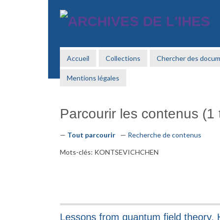
Passer
au
contenu
principal
Accueil
Collections
Chercher des docu
Mentions légales
Parcourir les contenus (1 t
Tout parcourir
Recherche de contenus
Mots-clés: KONTSEVICHCHEN
Lessons from quantum field theory,