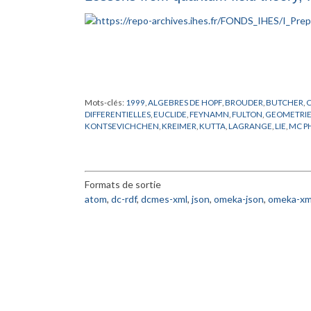
Mots-clés:
1999
,
ALGEBRES DE HOPF
,
BROUDER
,
BUTCHER
,
DIFFERENTIELLES
,
EUCLIDE
,
FEYNAMN
,
FULTON
,
GEOMETRI
KONTSEVICHCHEN
,
KREIMER
,
KUTTA
,
LAGRANGE
,
LIE
,
MC P
SCHWINGER
,
THEORIE QUANTIQUE DES CHAMPS
,
WULKEB
Formats de sortie
atom
,
dc-rdf
,
dcmes-xml
,
json
,
omeka-json
,
omeka-xm