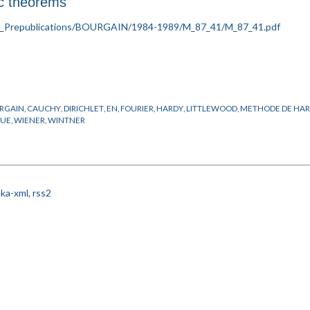
ic theorems
RGAIN
,
CAUCHY
,
DIRICHLET
,
EN
,
FOURIER
,
HARDY
,
LITTLEWOOD
,
METHODE DE HAR
QUE
,
WIENER
,
WINTNER
ka-xml
,
rss2