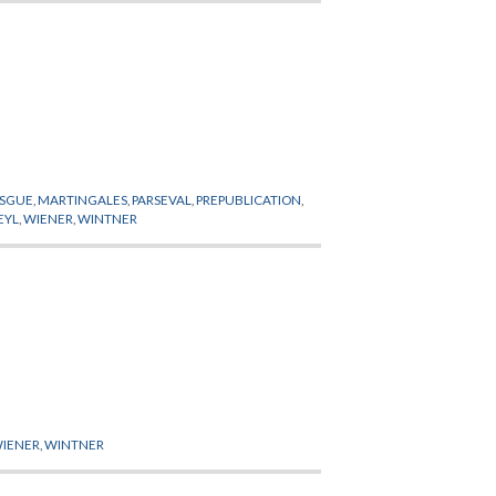
ESGUE
,
MARTINGALES
,
PARSEVAL
,
PREPUBLICATION
,
EYL
,
WIENER
,
WINTNER
IENER
,
WINTNER