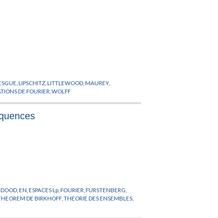
ESGUE
,
LIPSCHITZ
,
LITTLEWOOD
,
MAUREY
,
IONS DE FOURIER
,
WOLFF
equences
,
DOOD
,
EN
,
ESPACES Lp
,
FOURIER
,
FURSTENBERG
,
THEOREM DE BIRKHOFF
,
THEORIE DES ENSEMBLES
,