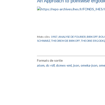
An Approach to pointwise ergod
Mots-clés:
1987
,
ANALYSE DE FOURIER
,
BIRKOFF
,
BOU
SCHWARZ
,
THEOREM DE BIRKOFF
,
THEORIE ERGODI
Formats de sortie
atom
,
dc-rdf
,
dcmes-xml
,
json
,
omeka-json
,
ome