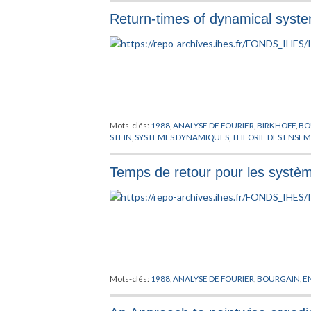
Return-times of dynamical syst
Mots-clés:
1988
,
ANALYSE DE FOURIER
,
BIRKHOFF
,
BO
STEIN
,
SYSTEMES DYNAMIQUES
,
THEORIE DES ENSE
Temps de retour pour les systè
Mots-clés:
1988
,
ANALYSE DE FOURIER
,
BOURGAIN
,
E