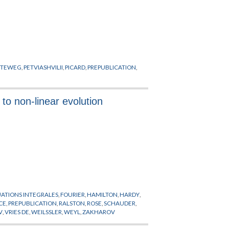
RTEWEG
,
PETVIASHVILII
,
PICARD
,
PREPUBLICATION
,
 to non-linear evolution
ATIONS INTEGRALES
,
FOURIER
,
HAMILTON
,
HARDY
,
CE
,
PREPUBLICATION
,
RALSTON
,
ROSE
,
SCHAUDER
,
V
,
VRIES DE
,
WEILSSLER
,
WEYL
,
ZAKHAROV