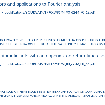
rs and applications to Fourier analysis
,
BOURGAIN
,
CHRIST
,
EN
,
FOURIER
,
FUBINI
,
GRASSMANN
,
HAUSDORFF
,
KAKEYA
,
LEB
,
PREPUBLICATION
,
RADON
,
THEORIE DE LITTLEWOOD-PALEY
,
TOMAS
,
TRANSFORMAT
arithmetic sets with an appendix on return-times s
RMONIQUE
,
ARITHEMETIQUE
,
BERNSTEIN
,
BIRKHOFF
,
BOURGAIN
,
BROWN
,
CORPUT
ZNELSON
,
LITTLEWOOD
,
MARCINKIEWICZ
,
ORNSTEIN
,
PARSEVAL
,
PREPUBLICATION
,