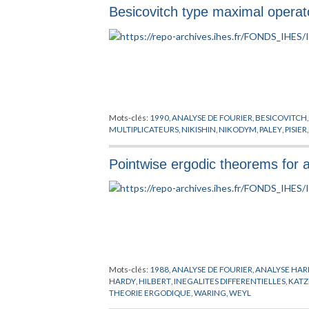
Besicovitch type maximal operato
Mots-clés:
1990
,
ANALYSE DE FOURIER
,
BESICOVITCH
MULTIPLICATEURS
,
NIKISHIN
,
NIKODYM
,
PALEY
,
PISIER
Pointwise ergodic theorems for 
Mots-clés:
1988
,
ANALYSE DE FOURIER
,
ANALYSE HA
HARDY
,
HILBERT
,
INEGALITES DIFFERENTIELLES
,
KAT
THEORIE ERGODIQUE
,
WARING
,
WEYL