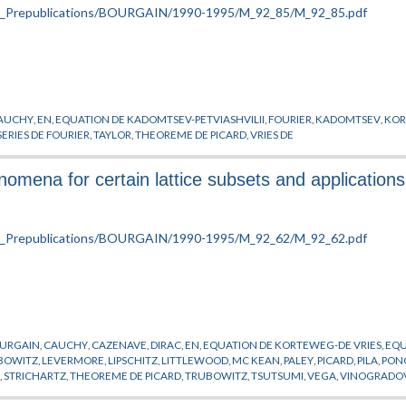
AUCHY
,
EN
,
EQUATION DE KADOMTSEV-PETVIASHVILII
,
FOURIER
,
KADOMTSEV
,
KO
SERIES DE FOURIER
,
TAYLOR
,
THEOREME DE PICARD
,
VRIES DE
nomena for certain lattice subsets and applications
URGAIN
,
CAUCHY
,
CAZENAVE
,
DIRAC
,
EN
,
EQUATION DE KORTEWEG-DE VRIES
,
EQU
BOWITZ
,
LEVERMORE
,
LIPSCHITZ
,
LITTLEWOOD
,
MC KEAN
,
PALEY
,
PICARD
,
PILA
,
PON
R
,
STRICHARTZ
,
THEOREME DE PICARD
,
TRUBOWITZ
,
TSUTSUMI
,
VEGA
,
VINOGRADO