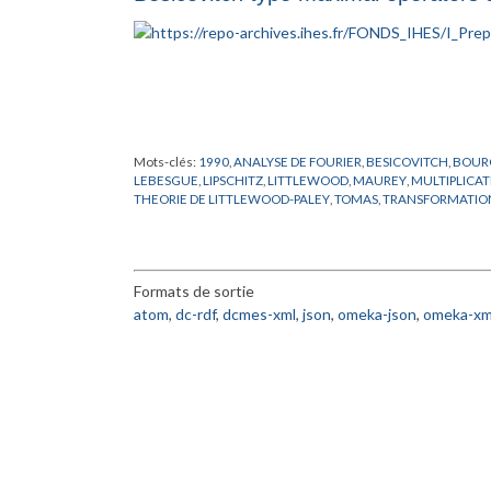
Mots-clés:
1990
,
ANALYSE DE FOURIER
,
BESICOVITCH
,
BOUR
LEBESGUE
,
LIPSCHITZ
,
LITTLEWOOD
,
MAUREY
,
MULTIPLICA
THEORIE DE LITTLEWOOD-PALEY
,
TOMAS
,
TRANSFORMATION
Formats de sortie
atom
,
dc-rdf
,
dcmes-xml
,
json
,
omeka-json
,
omeka-xm