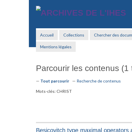
Passer
au
contenu
principal
Accueil
Collections
Chercher des docu
Mentions légales
Parcourir les contenus (1 t
Tout parcourir
Recherche de contenus
Mots-clés: CHRIST
Besicovitch type maximal operators a