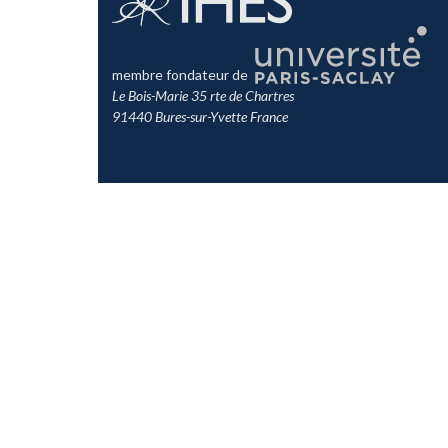
membre fondateur de
Le Bois-Marie 35 rte de Chartres
91440 Bures-sur-Yvette France