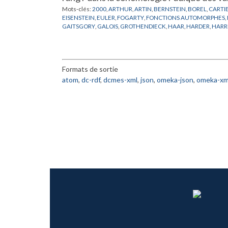
Mots-clés:
2000
,
ARTHUR
,
ARTIN
,
BERNSTEIN
,
BOREL
,
CARTI
EISENSTEIN
,
EULER
,
FOGARTY
,
FONCTIONS AUTOMORPHES
,
GAITSGORY
,
GALOIS
,
GROTHENDIECK
,
HAAR
,
HARDER
,
HARR
KUNNETH
,
LAFFORGUE
,
LANG
,
LANGLANDS
,
LAUMON
,
LEFS
MOEGLIN
,
MORET-BAILLY
,
MORI
,
MUMFORD
,
NARASIMHAN
,
PROCESI
,
RAPOPORT
,
SATAKE
,
SELBERG
,
SESAHDRI
,
SHALIKA
,
LEFSCHETZ
,
VARIETES MODULAIRES DE DRINFELD
,
VERDIER
,
Formats de sortie
atom
,
dc-rdf
,
dcmes-xml
,
json
,
omeka-json
,
omeka-xm