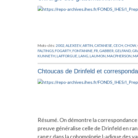
Mots-clés:
2002
,
ALEXEEV
,
ARTIN
,
CATANESE
,
CECH
,
CHOW
,
FALTINGS
,
FOGARTY
,
FONTANINE
,
FR
,
GABBER
,
GELFAND
,
GR
KUNNETH
,
LAFFORGUE
,
LANG
,
LAUMON
,
MACPHERSON
,
MA
PLUCKER
,
POINCARE
,
PREPUBLICATION
,
SAINT-DONAT
,
SCHU
VARIETES DE SCHUBERT
,
VORONOI
,
ZELEVINSKY
Chtoucas de Drinfeld et correspond
Résumé. On démontre la correspondance de
preuve généralise celle de Drinfeld en rang
rang r dans la cohomologie l-adique des v