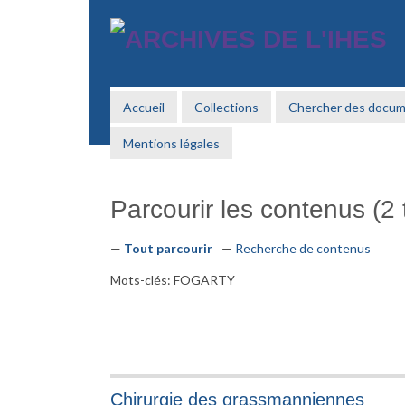
Passer
au
contenu
principal
Accueil
Collections
Chercher des docu
Mentions légales
Parcourir les contenus (2 t
Tout parcourir
Recherche de contenus
Mots-clés: FOGARTY
Chirurgie des grassmanniennes