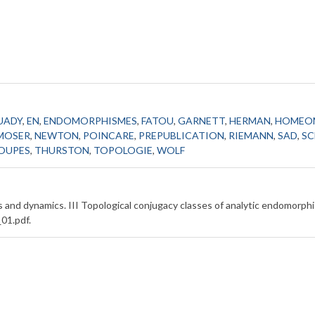
UADY
,
EN
,
ENDOMORPHISMES
,
FATOU
,
GARNETT
,
HERMAN
,
HOMEO
MOSER
,
NEWTON
,
POINCARE
,
PREPUBLICATION
,
RIEMANN
,
SAD
,
S
ROUPES
,
THURSTON
,
TOPOLOGIE
,
WOLF
nd dynamics. III Topological conjugacy classes of analytic endomorph
_01.pdf
.