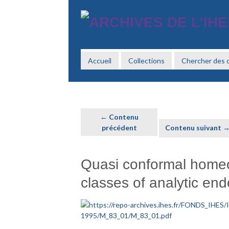
Passer
au
contenu
principal
Accueil
Collections
Chercher des
← Contenu
précédent
Contenu suivant 
Quasi conformal homeo
classes of analytic e