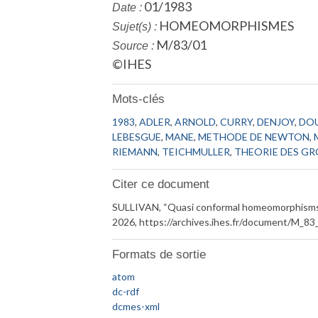
01/1983
Date :
HOMEOMORPHISMES
Sujet(s) :
M/83/01
Source :
©IHES
Mots-clés
1983
,
ADLER
,
ARNOLD
,
CURRY
,
DENJOY
,
DO
LEBESGUE
,
MANE
,
METHODE DE NEWTON
,
RIEMANN
,
TEICHMULLER
,
THEORIE DES G
Citer ce document
SULLIVAN, “Quasi conformal homeomorphisms a
2026,
https://archives.ihes.fr/document/M_83
Formats de sortie
atom
dc-rdf
dcmes-xml